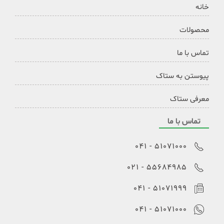
خانه
محصولات
تماس با ما
پیوستن به ستاک
معرفی ستاک
تماس با ما
51071000 - 041
55684985 - 021
51071999 - 041
51071000 - 041