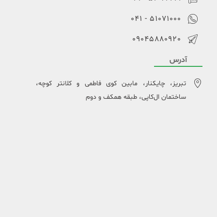
51071000 - 041
09045880920
آدرس
تبریز، چایکنار، مابین کوی فاطمی و کلانتر کوچه،
ساختمان ال‌کاپی، طبقه همکف و دوم