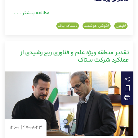
مطالعه بیشتر . . .
#آیفون
#گوشی_هوشمند
#ستاک_بلاگ
تقدیر منطقه ویژه علم و فناوری ربع رشیدی از
عملکرد شرکت ستاک
97-08-23 | 12:00