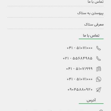
تماس با ما
پیوستن به ستاک
معرفی ستاک
تماس با ما
51071000 - 041
55684985 - 021
51071999 - 041
51071000 - 041
09045880920
آدرس